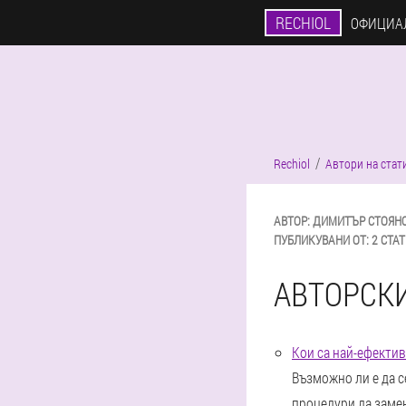
RECHIOL
ОФИЦИА
Rechiol
Автори на стат
АВТОР:
ДИМИТЪР
СТОЯН
ПУБЛИКУВАНИ ОТ:
2 СТА
АВТОРСК
Кои са най-ефектив
Възможно ли е да с
процедури да заме