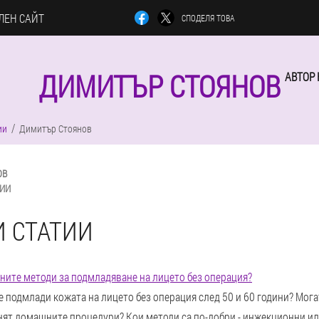
ЛЕН САЙТ
СПОДЕЛЯ ТОВА
ДИМИТЪР СТОЯНОВ
АВТОР 
ии
Димитър Стоянов
ОВ
ТИИ
И СТАТИИ
ните методи за подмладяване на лицето без операция?
е подмлади кожата на лицето без операция след 50 и 60 години? Мог
нят домашните процедури? Кои методи са по-добри - инжекционни ил