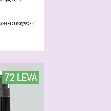
тареене са популярни?
72 LEVA