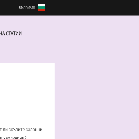
БЪЛГАРИЯ
НА СТАТИИ
ат ли скъпите салонни
и хардуерни?